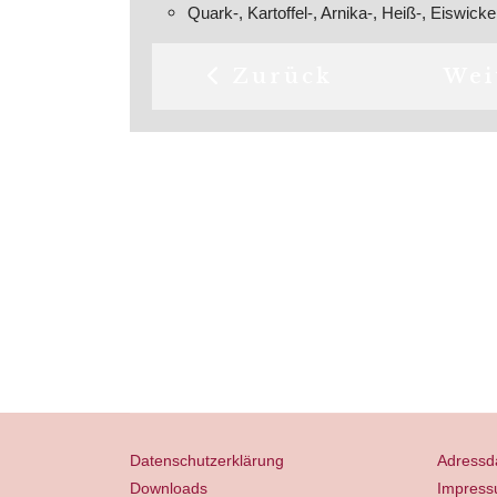
Quark-, Kartoffel-, Arnika-, Heiß-, Eiswicke
Vorheriger Beitrag: 
Näc
Zurück
Wei
Datenschutzerklärung
Adressd
Downloads
Impres