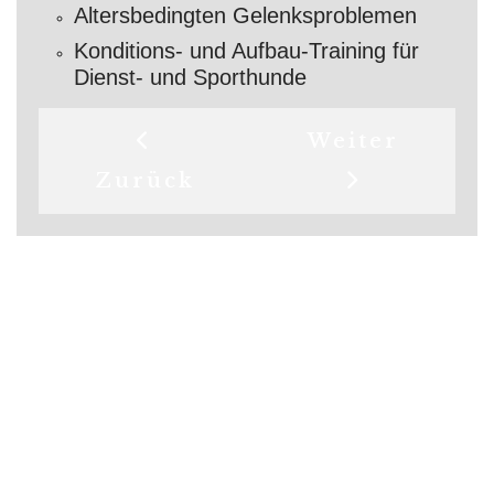
Altersbedingten Gelenksproblemen
Konditions- und Aufbau-Training für
Dienst- und Sporthunde
Vorheriger Beitrag: Einsa
Nächster Beit
Weiter
Zurück